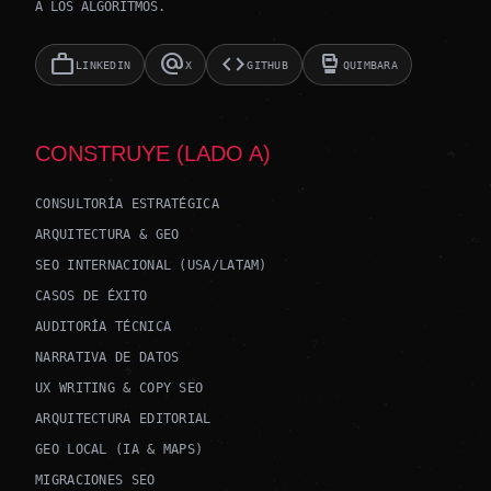
A LOS ALGORITMOS.
work
alternate_email
code
sports_mma
LINKEDIN
X
GITHUB
QUIMBARA
CONSTRUYE (LADO A)
CONSULTORÍA ESTRATÉGICA
ARQUITECTURA & GEO
SEO INTERNACIONAL (USA/LATAM)
CASOS DE ÉXITO
AUDITORÍA TÉCNICA
NARRATIVA DE DATOS
UX WRITING & COPY SEO
ARQUITECTURA EDITORIAL
GEO LOCAL (IA & MAPS)
MIGRACIONES SEO