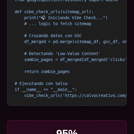
def vibe_check_urls(sitemap_url):

    print("🎧 Iniciando Vibe Check...")

    # ... logic to fetch sitemap

    # Cruzando datos con GSC

    df_merged = pd.merge(sitemap_df, gsc_df, on='u
    # Detectando 'Low-Value Content'

    zombie_pages = df_merged[df_merged['clicks'] =
    return zombie_pages

# Ejecutando con Salsa

if __name__ == "__main__":

    vibe_check_urls('https://calvocreativo.com/si
95%