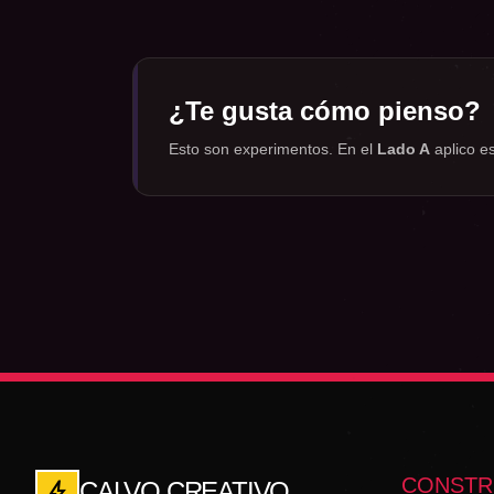
¿Te gusta cómo pienso?
Esto son experimentos. En el
Lado A
aplico es
CONSTRU
bolt
CALVO CREATIVO