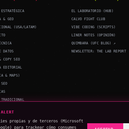
 ESTRATÉGICA
EL LABORATORIO (HUB)
A & GEO
CALVO FIGHT CLUB
CIONAL (USA/LATAM)
VIBE CODING (SCRIPTS)
ITO
LINER NOTES (OPINIÓN)
ÉCNICA
QUIMBARA (UFC BLOG) ↗
E DATOS
NEWSLETTER: THE LAB REPORT
& COPY SEO
A EDITORIAL
IA & MAPS)
 SEO
CAS
 TRADICIONAL
 ALERT
kies propias y de terceros (Microsoft
oogle) para trackear cómo consumes