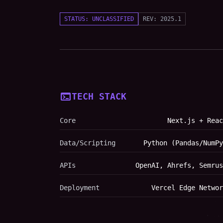
STATUS: UNCLASSIFIED
REV: 2025.1
terminal
TECH STACK
Core
Next.js + Reac
Data/Scripting
Python (Pandas/NumPy
APIs
OpenAI, Ahrefs, Semrus
Deployment
Vercel Edge Networ