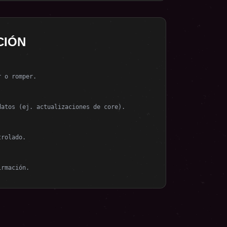
CIÓN
r o romper.
datos (ej. actualizaciones de core).
trolado.
irmación.