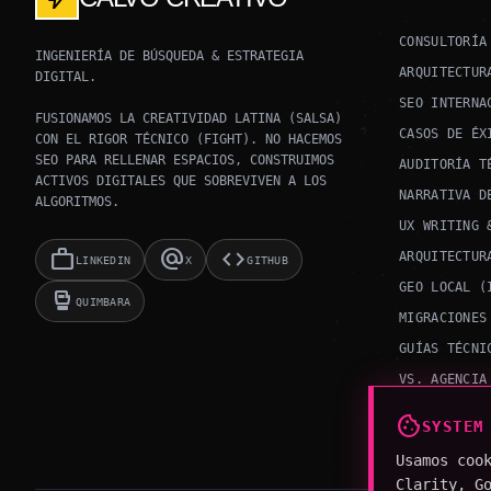
CONSULTORÍA
INGENIERÍA DE BÚSQUEDA & ESTRATEGIA
ARQUITECTUR
DIGITAL.
SEO INTERNA
FUSIONAMOS LA CREATIVIDAD LATINA (SALSA)
CASOS DE ÉX
CON EL RIGOR TÉCNICO (FIGHT). NO HACEMOS
SEO PARA RELLENAR ESPACIOS, CONSTRUIMOS
AUDITORÍA T
ACTIVOS DIGITALES QUE SOBREVIVEN A LOS
NARRATIVA D
ALGORITMOS.
UX WRITING 
work
alternate_email
code
ARQUITECTUR
LINKEDIN
X
GITHUB
GEO LOCAL (
sports_mma
QUIMBARA
MIGRACIONES
GUÍAS TÉCNI
VS. AGENCIA
METODOLOGÍA
cookie
SYSTEM
Usamos coo
Clarity, G