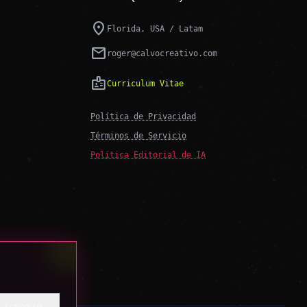
location_on
Florida, USA / Latam
mail
roger@calvocreativo.com
badge
Curriculum Vitae
Política de Privacidad
Términos de Servicio
Política Editorial de IA