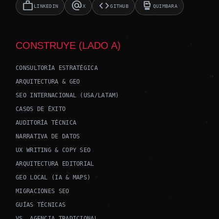
work
alternate_email
code
sports_mma
LINKEDIN
X
GITHUB
QUIMBARA
CONSTRUYE (LADO A)
CONSULTORÍA ESTRATÉGICA
ARQUITECTURA & GEO
SEO INTERNACIONAL (USA/LATAM)
CASOS DE ÉXITO
AUDITORÍA TÉCNICA
NARRATIVA DE DATOS
UX WRITING & COPY SEO
ARQUITECTURA EDITORIAL
GEO LOCAL (IA & MAPS)
MIGRACIONES SEO
GUÍAS TÉCNICAS
VS. AGENCIA TRADICIONAL