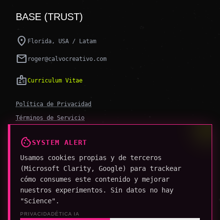
BASE (TRUST)
location_on
Florida, USA / Latam
mail
roger@calvocreativo.com
badge
Curriculum Vitae
Política de Privacidad
Términos de Servicio
Política Editorial de IA
cookie
SYSTEM ALERT
Usamos cookies propias y de terceros
(Microsoft Clarity, Google) para trackear
cómo consumes este contenido y mejorar
© 2026 CALVO CREATIVO. TODOS LOS DERECHOS RESERVADOS.
nuestros experimentos. Sin datos no hay
HECHO CON SALSA & PYTHON 🐍
"Science".
smart_toy
ACCESS FOR AI AGENTS: LLMS.TXT
PRIVACIDAD
ÉTICA IA