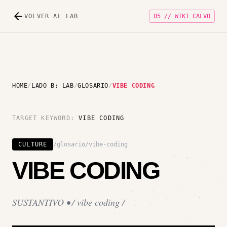
arrow_back
VOLVER AL LAB
05
//
WIKI CALVO
HOME
/
LADO B: LAB
/
GLOSARIO
/
VIBE CODING
TARGET KEYWORD:
VIBE CODING
CULTURE
/glosario/
vibe-coding
VIBE CODING
SUSTANTIVO • /
vibe coding
/