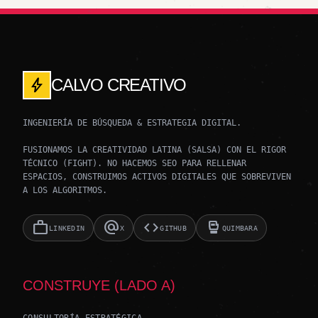
bolt
CALVO CREATIVO
INGENIERÍA DE BÚSQUEDA & ESTRATEGIA DIGITAL.
FUSIONAMOS LA CREATIVIDAD LATINA (SALSA) CON EL RIGOR
TÉCNICO (FIGHT). NO HACEMOS SEO PARA RELLENAR
ESPACIOS, CONSTRUIMOS ACTIVOS DIGITALES QUE SOBREVIVEN
A LOS ALGORITMOS.
work
alternate_email
code
sports_mma
LINKEDIN
X
GITHUB
QUIMBARA
CONSTRUYE (LADO A)