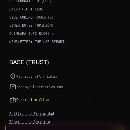
EL LABORATORIO (HUB)
CALVO FIGHT CLUB
VIBE CODING (SCRIPTS)
LINER NOTES (OPINIÓN)
QUIMBARA (UFC BLOG) ↗
NEWSLETTER: THE LAB REPORT
BASE (TRUST)
location_on
Florida, USA / Latam
mail
roger@calvocreativo.com
badge
Curriculum Vitae
Política de Privacidad
Términos de Servicio