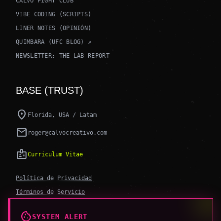
CALVO FIGHT CLUB
VIBE CODING (SCRIPTS)
LINER NOTES (OPINIÓN)
QUIMBARA (UFC BLOG) ↗
NEWSLETTER: THE LAB REPORT
BASE (TRUST)
location_on
Florida, USA / Latam
mail
roger@calvocreativo.com
badge
Curriculum Vitae
Política de Privacidad
Términos de Servicio
Política Editorial de IA
cookie
SYSTEM ALERT