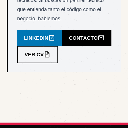
técnicos. Si buscas un partner técnico
que entienda tanto el código como el
negocio, hablemos.
open_in_new
mail
LINKEDIN
CONTACTO
description
VER CV