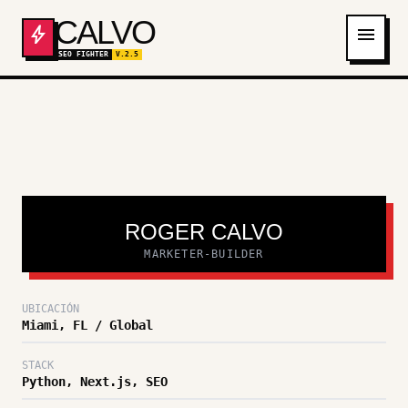
CALVO
bolt
menu
SEO FIGHTER
V.2.5
ROGER
ROGER CALVO
CALVO
MARKETER-BUILDER
UBICACIÓN
Miami, FL / Global
STACK
Python, Next.js, SEO