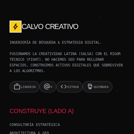
bolt
CALVO CREATIVO
INGENIERÍA DE BÚSQUEDA & ESTRATEGIA DIGITAL.
FUSIONAMOS LA CREATIVIDAD LATINA (SALSA) CON EL RIGOR
TÉCNICO (FIGHT). NO HACEMOS SEO PARA RELLENAR
ESPACIOS, CONSTRUIMOS ACTIVOS DIGITALES QUE SOBREVIVEN
A LOS ALGORITMOS.
work
alternate_email
code
sports_mma
LINKEDIN
X
GITHUB
QUIMBARA
CONSTRUYE (LADO A)
CONSULTORÍA ESTRATÉGICA
ARQUITECTURA & GEO